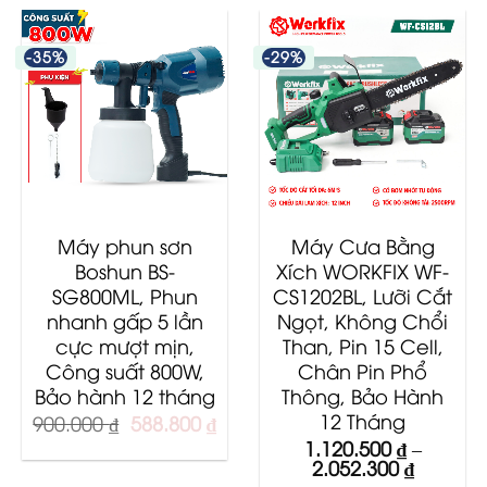
-35%
-29%
Máy phun sơn
Máy Cưa Bằng
Boshun BS-
Xích WORKFIX WF-
SG800ML, Phun
CS1202BL, Lưỡi Cắt
nhanh gấp 5 lần
Ngọt, Không Chổi
cực mượt mịn,
Than, Pin 15 Cell,
Công suất 800W,
Chân Pin Phổ
Bảo hành 12 tháng
Thông, Bảo Hành
12 Tháng
Original
Current
900.000
₫
588.800
₫
price
price
1.120.500
₫
–
was:
is:
2.052.300
₫
900.000 ₫.
588.800 ₫.