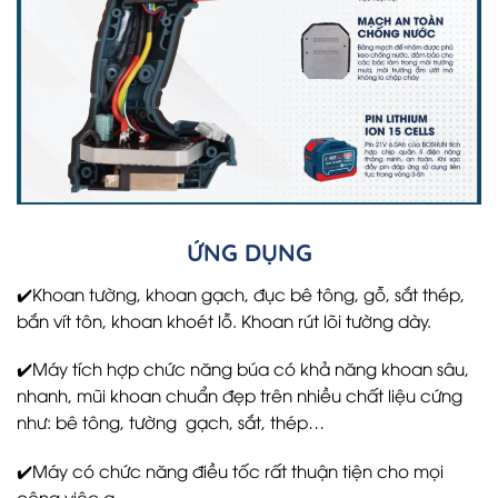
ỨNG DỤNG
✔️Khoan tường, khoan gạch, đục bê tông, gỗ, sắt thép,
bắn vít tôn, khoan khoét lỗ. Khoan rút lõi tường dày.
✔️Máy tích hợp chức năng búa có khả năng khoan sâu,
nhanh, mũi khoan chuẩn đẹp trên nhiều chất liệu cứng
như: bê tông, tường gạch, sắt, thép…
✔️Máy có chức năng điều tốc rất thuận tiện cho mọi
công việc ạ.