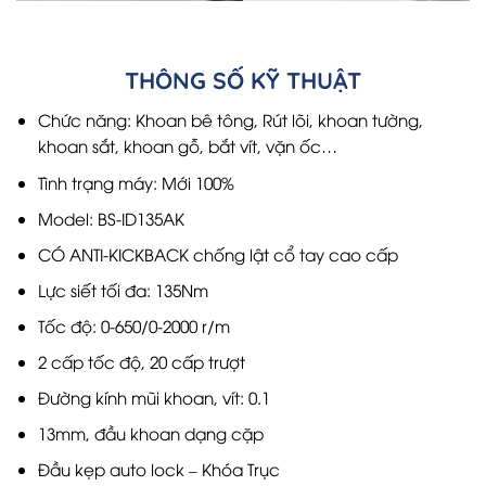
THÔNG SỐ KỸ THUẬT
Chức năng: Khoan bê tông, Rút lõi, khoan tường,
khoan sắt, khoan gỗ, bắt vít, vặn ốc…
Tình trạng máy: Mới 100%
Model: BS-ID135AK
CÓ ANTI-KICKBACK chống lật cổ tay cao cấp
Lực siết tối đa: 135Nm
Tốc độ: 0-650/0-2000 r/m
2 cấp tốc độ, 20 cấp trượt
Đường kính mũi khoan, vít: 0.1
13mm, đầu khoan dạng cặp
Đầu kẹp auto lock – Khóa Trục