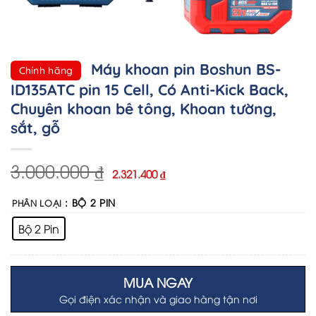
Máy khoan pin Boshun BS-
Chính hãng
ID135ATC pin 15 Cell, Có Anti-Kick Back,
Chuyên khoan bê tông, Khoan tường,
sắt, gỗ
3.000.000
₫
Original
Current
2.321.400
₫
price
price
was:
is:
3.000.000 ₫.
2.321.400 ₫.
: BỘ 2 PIN
PHÂN LOẠI
Bộ 2 Pin
MUA NGAY
Gọi điện xác nhận và giao hàng tận nơi