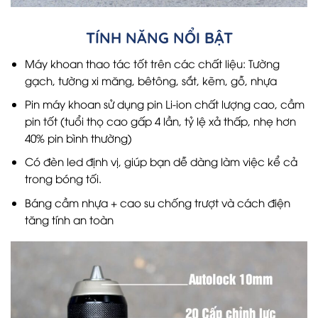
TÍNH NĂNG NỔI BẬT
Máy khoan thao tác tốt trên các chất liệu: Tường
gạch, tường xi măng, bêtông, sắt, kẽm, gỗ, nhựa
Pin máy khoan sử dụng pin Li-ion chất lượng cao, cầm
pin tốt (tuổi thọ cao gấp 4 lần, tỷ lệ xả thấp, nhẹ hơn
40% pin bình thường)
Có đèn led định vị, giúp bạn dễ dàng làm việc kể cả
trong bóng tối.
Báng cầm nhựa + cao su chống trượt và cách điện
tăng tính an toàn