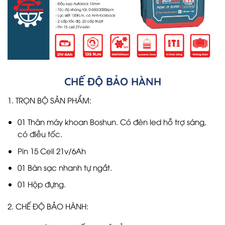
CHẾ ĐỘ BẢO HÀNH
1. TRỌN BỘ SẢN PHẨM:
01 Thân máy khoan Boshun. Có đèn led hỗ trợ sáng,
có điều tốc.
Pin 15 Cell 21v/6Ah
01 Bàn sạc nhanh tự ngắt.
01 Hộp đựng.
2. CHẾ ĐỘ BẢO HÀNH: