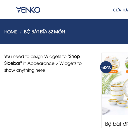
Skip
to
CỬA H
content
HOME
/
BỘ BÁT ĐĨA 32 MÓN
You need to assign Widgets to
"Shop
Sidebar"
in
Appearance > Widgets
to
-42%
show anything here
Bộ bát đ