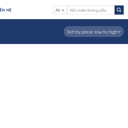
Search
IÊN HỆ
for: