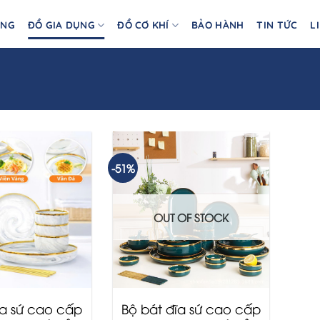
ÀNG
ĐỒ GIA DỤNG
ĐỒ CƠ KHÍ
BẢO HÀNH
TIN TỨC
L
-51%
OUT OF STOCK
ĩa sứ cao cấp
Bộ bát đĩa sứ cao cấp