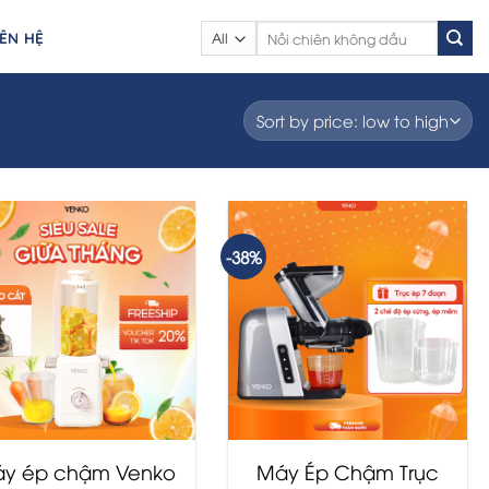
Search
IÊN HỆ
for:
-38%
y ép chậm Venko
Máy Ép Chậm Trục