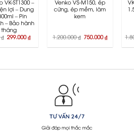
o VK-ST1300 –
Venko VS-M150, ép
VK
iện lợi – Dung
cứng, ép mềm, làm
1.
300ml – Pin
kem
h – Bảo hành
 tháng
Original
Current
Original
Current
0
₫
299.000
₫
1.200.000
₫
750.000
₫
1.8
price
price
price
price
was:
is:
was:
is:
550.000 ₫.
299.000 ₫.
1.200.000 ₫.
750.000 ₫.
TƯ VẤN 24/7
Giải đáp mọi thắc mắc