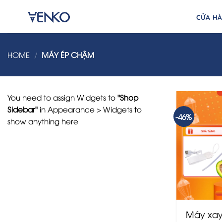
Skip
to
CỬA H
content
HOME
/
MÁY ÉP CHẬM
You need to assign Widgets to
"Shop
Sidebar"
in
Appearance > Widgets
to
-46%
show anything here
Máy xay