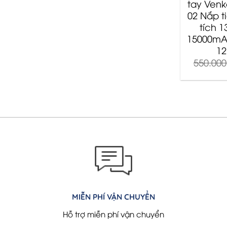
tay Venk
02 Nắp t
tích 1
15000mA
12
550.00
MIỄN PHÍ VẬN CHUYỂN
Hỗ trợ miễn phí vận chuyển