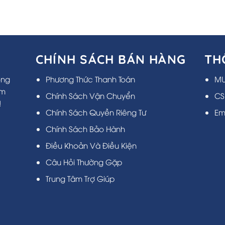
CHÍNH SÁCH BÁN HÀNG
TH
ông
Phương Thức Thanh Toán
MU
ẩm
Chính Sách Vận Chuyển
CS
!
Chính Sách Quyền Riêng Tư
Em
Chính Sách Bảo Hành
Điều Khoản Và Điều Kiện
Câu Hỏi Thường Gặp
Trung Tâm Trợ Giúp