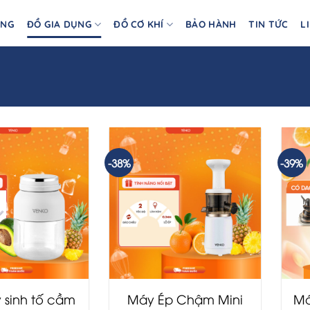
ÀNG
ĐỒ GIA DỤNG
ĐỒ CƠ KHÍ
BẢO HÀNH
TIN TỨC
L
-38%
-39%
 sinh tố cầm
Máy Ép Chậm Mini
Má