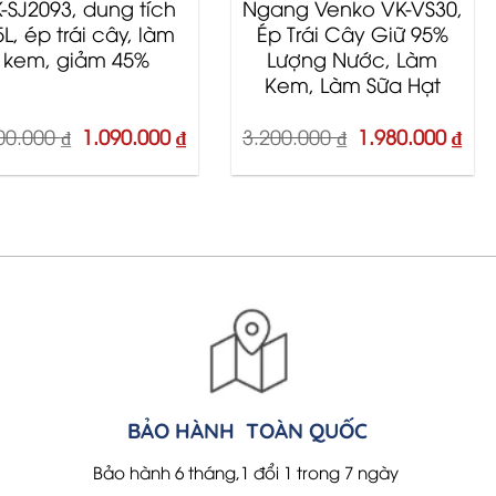
-SJ2093, dung tích
Ngang Venko VK-VS30,
5L, ép trái cây, làm
Ép Trái Cây Giữ 95%
kem, giảm 45%
Lượng Nước, Làm
Kem, Làm Sữa Hạt
Original
Current
Original
Cur
00.000
₫
1.090.000
₫
3.200.000
₫
1.980.000
₫
price
price
price
pri
was:
is:
was:
is:
1.800.000 ₫.
1.090.000 ₫.
3.200.000 ₫.
1.9
BẢO HÀNH TOÀN QUỐC
Bảo hành 6 tháng,1 đổi 1 trong 7 ngày