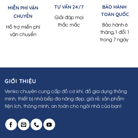
TƯ VẤN 24/7
BẢO HÀNH
MIỄN PHÍ VẬN
TOÀN QUỐC
CHUYỂN
Giải đáp mọi
thắc mắc
Bảo hành 6
Hỗ trợ miễn phí
tháng,1 đổi 1
vận chuyển
trong 7 ngày
GIỚI THIỆU
Venko chuyên cung cấp đồ cơ khí, đồ gia dụng thông
minh, thiết bị nhà bếp đa năng đẹp, giá rẻ; sản phẩm
tiện ích, thông minh, an toàn cho ngôi nhà của bạn!