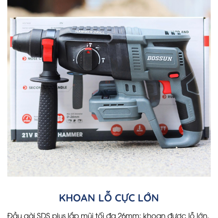
KHOAN LỖ CỰC LỚN
Đầu gài SDS plus lắp mũi tối đa 26mm: khoan được lỗ lớn,