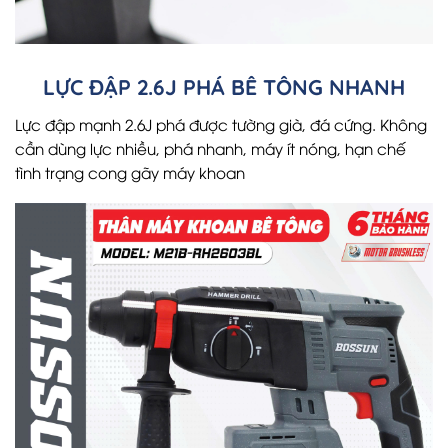
LỰC ĐẬP 2.6J PHÁ BÊ TÔNG NHANH
Lực đập mạnh 2.6J phá được tường già, đá cứng. Không
cần dùng lực nhiều, phá nhanh, máy ít nóng, hạn chế
tình trạng cong gãy máy khoan