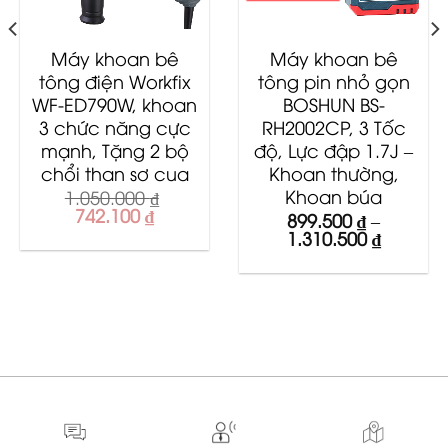
Máy khoan bê
Máy khoan bê
tông điện Workfix
tông pin nhỏ gọn
WF-ED790W, khoan
BOSHUN BS-
3 chức năng cực
RH2002CP, 3 Tốc
mạnh, Tặng 2 bộ
độ, Lực đập 1.7J –
chổi than sơ cua
Khoan thường,
Khoan búa
1.050.000
₫
Original
Current
742.100
₫
899.500
₫
–
price
price
t
1.310.500
₫
was:
is:
1.050.000 ₫.
742.100 ₫.
00 ₫.