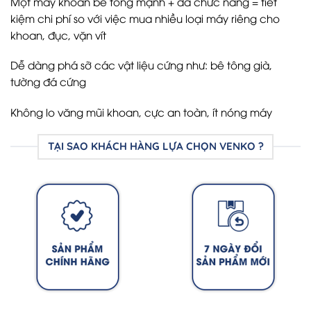
Một máy khoan bê tông mạnh + đa chức năng = tiết
kiệm chi phí so với việc mua nhiều loại máy riêng cho
khoan, đục, vặn vít
Dễ dàng phá sỡ các vật liệu cứng như: bê tông già,
tường đá cứng
Không lo văng mũi khoan, cực an toàn, ít nóng máy
TẠI SAO KHÁCH HÀNG LỰA CHỌN VENKO ?