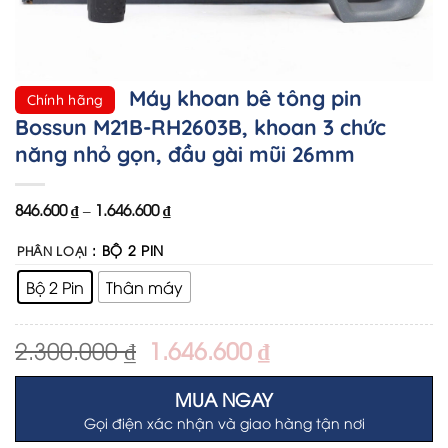
Máy khoan bê tông pin
Chính hãng
Bossun M21B-RH2603B, khoan 3 chức
năng nhỏ gọn, đầu gài mũi 26mm
846.600
₫
–
1.646.600
₫
: BỘ 2 PIN
PHÂN LOẠI
Bộ 2 Pin
Thân máy
Original
Current
2.300.000
₫
1.646.600
₫
price
price
was:
is:
MUA NGAY
2.300.000 ₫.
1.646.600 ₫.
Gọi điện xác nhận và giao hàng tận nơi