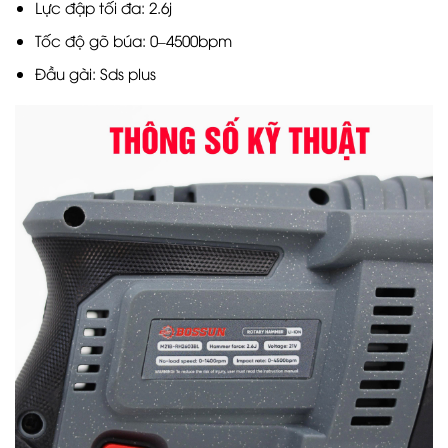
Lực đập tối đa: 2.6j
Tốc độ gõ búa: 0–4500bpm
Đầu gài: Sds plus