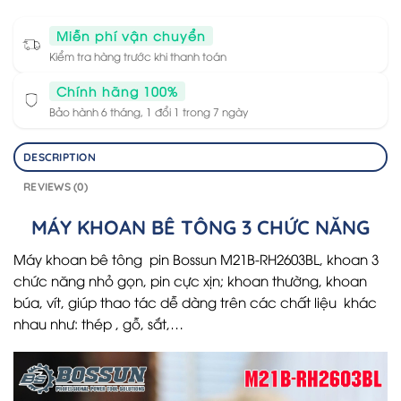
Miễn phí vận chuyển
Kiểm tra hàng trước khi thanh toán
Chính hãng 100%
Bảo hành 6 tháng, 1 đổi 1 trong 7 ngày
DESCRIPTION
REVIEWS (0)
MÁY KHOAN BÊ TÔNG 3 CHỨC NĂNG
Máy khoan bê tông pin Bossun
M21B-RH2603BL
, khoan 3
chức năng nhỏ gọn, pin cực xịn; khoan thường, khoan
búa, vít, giúp thao tác dễ dàng trên các chất liệu khác
nhau như: thép , gỗ, sắt,…