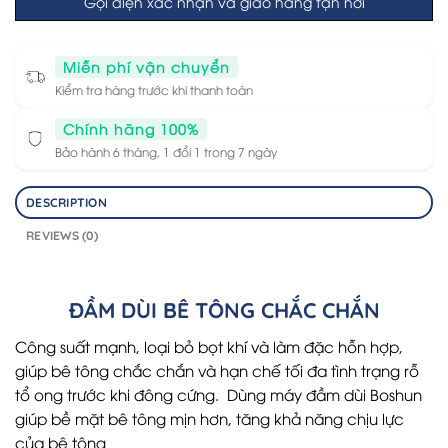
Gọi điện xác nhận và giao hàng tận nơi
Miễn phí vận chuyển
Kiểm tra hàng trước khi thanh toán
Chính hãng 100%
Bảo hành 6 tháng, 1 đổi 1 trong 7 ngày
DESCRIPTION
REVIEWS (0)
ĐẦM DÙI BÊ TÔNG CHẮC CHẮN
Công suất mạnh, loại bỏ bọt khí và làm đặc hỗn hợp,
giúp bê tông chắc chắn và hạn chế tối đa tình trạng rỗ
tổ ong trước khi đông cứng. Dùng máy đầm dùi Boshun
giúp bề mặt bê tông mịn hơn, tăng khả năng chịu lực
của bê tông