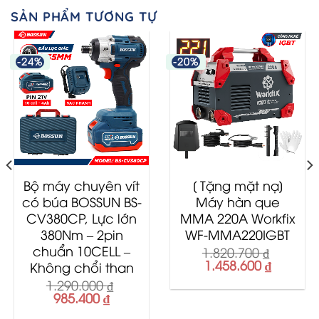
SẢN PHẨM TƯƠNG TỰ
-24%
-20%
Bộ máy chuyên vít
[ Tặng mặt nạ]
có búa BOSSUN BS-
Máy hàn que
CV380CP, Lực lớn
MMA 220A Workfix
380Nm – 2pin
WF-MMA220IGBT
chuẩn 10CELL –
1.820.700
₫
Original
Current
1.458.600
₫
Không chổi than
price
price
1.290.000
₫
was:
is:
Original
Current
985.400
₫
1.820.700 ₫.
1.458.60
price
price
t