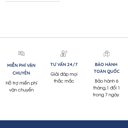
was:
is:
1.290.000 ₫.
985.400 ₫.
00 ₫.
TƯ VẤN 24/7
BẢO HÀNH
MIỄN PHÍ VẬN
TOÀN QUỐC
CHUYỂN
Giải đáp mọi
thắc mắc
Bảo hành 6
Hỗ trợ miễn phí
tháng,1 đổi 1
vận chuyển
trong 7 ngày