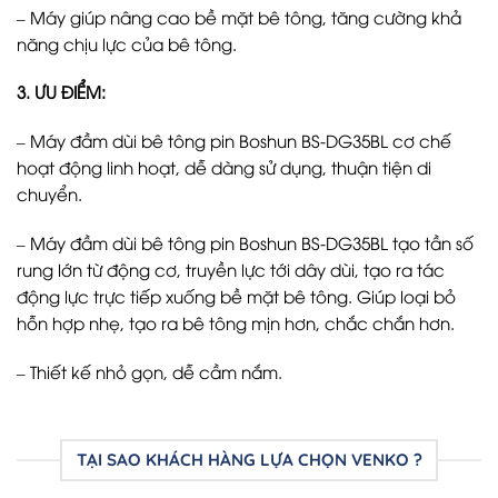
– Máy giúp nâng cao bề mặt bê tông, tăng cường khả
năng chịu lực của bê tông.
3. ƯU ĐIỂM:
– Máy đầm dùi bê tông pin Boshun BS-DG35BL cơ chế
hoạt động linh hoạt, dễ dàng sử dụng, thuận tiện di
chuyển.
– Máy đầm dùi bê tông pin Boshun BS-DG35BL tạo tần số
rung lớn từ động cơ, truyền lực tới dây dùi, tạo ra tác
động lực trực tiếp xuống bề mặt bê tông. Giúp loại bỏ
hỗn hợp nhẹ, tạo ra bê tông mịn hơn, chắc chắn hơn.
– Thiết kế nhỏ gọn, dễ cầm nắm.
TẠI SAO KHÁCH HÀNG LỰA CHỌN VENKO ?