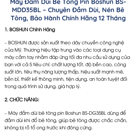
Máy Đầm Dùi Bê Tông Pin Boshun
BS-
MDD35BL
– Chuyên Đầm Dùi, Nén Bê
Tông, Bảo Hành Chính Hãng 12 Tháng
1. BOSHUN Chính Hãng
– BOSHUN được sản xuất theo dây chuyền công nghệ
của Mỹ. Thương hiệu tập trung vào các loại dụng cụ
máy cầm tay nhằm đáp ứng tối đa nhu cầu sử dụng của
bạn với cả 5 tiêu chí: chất lượng tốt, độ bền cao, công
suất lớn, tiêu thụ năng lượng thấp, hiệu suất mạnh mẽ,
bền bỉ, thiết kế thông minh, tiện dụng, an toàn tuyệt đối
trong quá trình sử dụng, giá hợp lý.
2. CHỨC NĂNG:
– Máy đầm dùi bê tông pin Boshun BS-DG35BL dùng để
đầm dùi khi đổ bê tông, giúp bê tông được chắc chắn,
không bị rỗ tổ ong trước khi đông cứng.