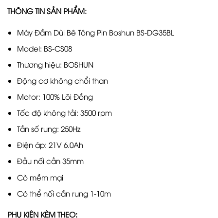
THÔNG TIN SẢN PHẨM:
Máy Đầm Dùi Bê Tông Pin Boshun BS-DG35BL
Model: BS-CS08
Thương hiệu: BOSHUN
Động cơ không chổi than
Motor: 100% Lõi Đồng
Tốc độ không tải: 3500 rpm
Tần số rung: 250Hz
Điện áp: 21V 6.0Ah
Đầu nối cần 35mm
Cò mềm mại
Có thể nối cần rung 1-10m
PHỤ KIỆN KÈM THEO: