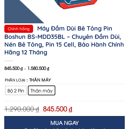
Máy Đầm Dùi Bê Tông Pin
Chính hãng
Boshun BS-MDD35BL – Chuyên Đầm Dùi,
Nén Bê Tông, Pin 15 Cell, Bảo Hành Chính
Hãng 12 Tháng
845.500
₫
–
1.580.500
₫
: THÂN MÁY
PHÂN LOẠI
Bộ 2 Pin
Thân máy
Original
Current
1.290.000
₫
845.500
₫
price
price
was:
is:
MUA NGAY
1.290.000 ₫.
845.500 ₫.