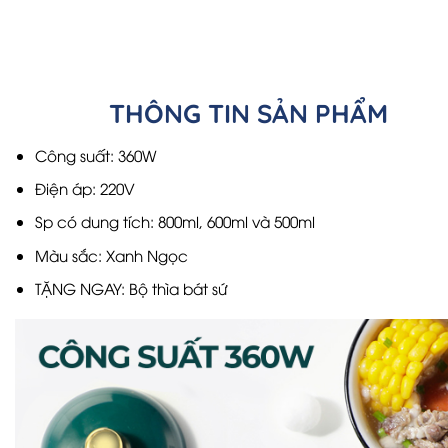
THÔNG TIN SẢN PHẨM
Công suất: 360W
Điện áp: 220V
Sp có dung tích: 800ml, 600ml và 500ml
Màu sắc: Xanh Ngọc
TẶNG NGAY: Bộ thìa bát sứ