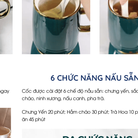
P
6 CHỨC NĂNG NẤU SẴ
ngay
Cốc được cài đặt 6 chế độ nẫu sẵn: chưng yến, sắ
cháo, ninh xương, nấu canh, pha trà.
Chưng Yến 20 phút; Hầm cháo 30 phút; Trà Hoa 10 p
ăn 45 phút