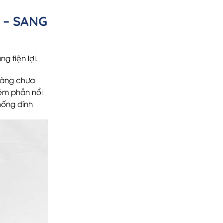
 – SANG
g tiện lợi.
vàng chưa
kém phần nổi
hống dính