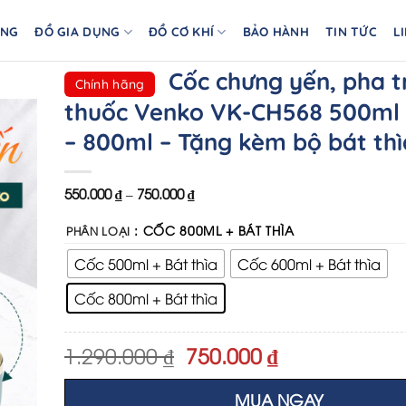
ÀNG
ĐỒ GIA DỤNG
ĐỒ CƠ KHÍ
BẢO HÀNH
TIN TỨC
L
Cốc chưng yến, pha t
Chính hãng
thuốc Venko VK-CH568 500ml 
– 800ml – Tặng kèm bộ bát thì
550.000
₫
–
750.000
₫
: CỐC 800ML + BÁT THÌA
PHÂN LOẠI
Cốc 500ml + Bát thìa
Cốc 600ml + Bát thìa
Cốc 800ml + Bát thìa
Original
Current
1.290.000
₫
750.000
₫
price
price
was:
is:
MUA NGAY