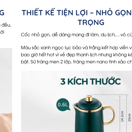
G
THIẾT KẾ TIỆN LỢI – NHỎ GỌN
TRỌNG
 đều,
ời
Cốc nhỏ gọn, dễ dàng mang đi làm, du lịch,…vô cùn
Màu sắc xanh ngọc lục bảo và trắng kết hợp viền 
bao giờ hết hot vì vẻ đẹp thanh lịch nhưng không 
bật. S
ứ tráng men 2 lớp,
tráng men nano tinh xảo c