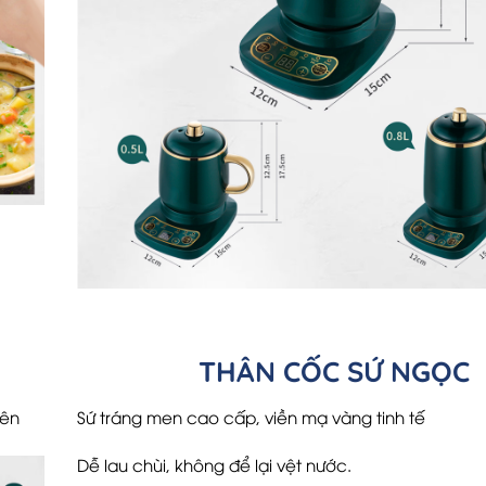
THÂN CỐC SỨ NGỌC
yên
Sứ tráng men cao cấp, viền mạ vàng tinh tế
Dễ lau chùi, không để lại vệt nước.