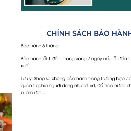
CHÍNH SÁCH BẢO HÀN
Bảo hành 6 tháng
Bảo hành lỗi 1 đổi 1 trong vòng 7 ngày nếu lỗi đến t
xuất.
Lưu ý: Shop sẽ không bảo hành trong trường hợp cá
quan từ phía người dùng như rơi vỡ, để trào nước k
bị ẩm ướt…