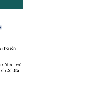
H
ừ nhà sản
c lỗi do chủ
hiến đế điện