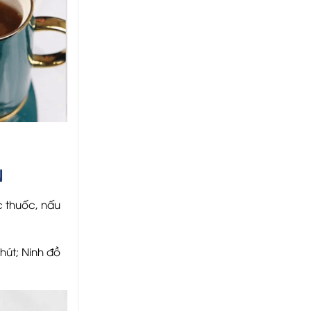
N
c thuốc, nấu
hút; Ninh đồ