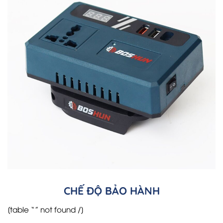
CHẾ ĐỘ BẢO HÀNH
[table “” not found /]