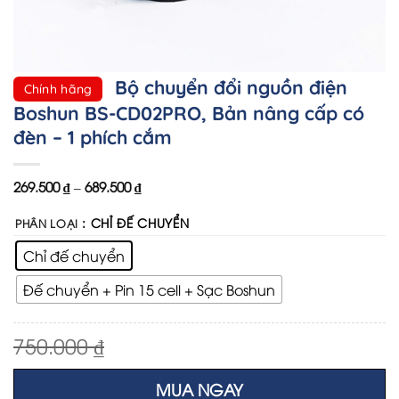
Bộ chuyển đổi nguồn điện
Chính hãng
Boshun BS-CD02PRO, Bản nâng cấp có
đèn – 1 phích cắm
269.500
₫
–
689.500
₫
: CHỈ ĐẾ CHUYỂN
PHÂN LOẠI
Chỉ đế chuyển
Đế chuyển + Pin 15 cell + Sạc Boshun
Original
Current
750.000
₫
269.500
₫
price
price
was:
is:
MUA NGAY
750.000 ₫.
269.500 ₫.