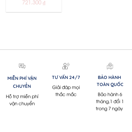
Original
Current
721.300
₫
rrent
price
price
ice
was:
is:
1.050.000 ₫.
721.300 ₫.
9.000 ₫.
TƯ VẤN 24/7
BẢO HÀNH
MIỄN PHÍ VẬN
TOÀN QUỐC
CHUYỂN
Giải đáp mọi
thắc mắc
Bảo hành 6
Hỗ trợ miễn phí
tháng,1 đổi 1
vận chuyển
trong 7 ngày