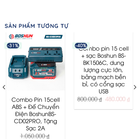
SẢN PHẨM TƯƠNG TỰ
-31%
-40%
Combo pin 15 cell
+ sạc Boshun BS-
BK1506C, dung
lượng cực lớn,
bảng mạch bền
bỉ, có cổng sạc
USB
Original
Cur
800.000
₫
480.000
₫
Combo Pin 15cell
price
pri
ABS + Đế Chuyển
was:
is:
Điện BoshunBS-
800.000 ₫.
480
CD02PRO, Tặng
Sạc 2A
1.050.000
₫